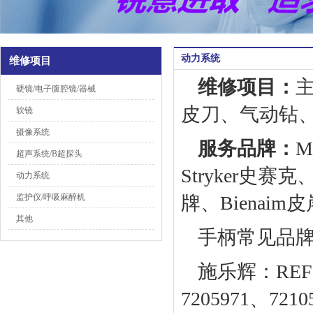
动力系统
维修项目
维修项目：
硬镜/电子腹腔镜/器械
皮刀、气动钻
软镜
摄像系统
服务品牌：
M
超声系统/B超探头
Stryker史赛克
动力系统
监护仪/呼吸麻醉机
牌、Bienaim
其他
手柄常见品
施乐辉：REF72
7205971、7210