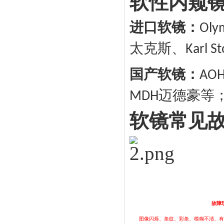
软性内窥
进口软镜：
Oly
太克斯、
Karl St
国产软镜：
AO
迈德豪等
MDH
软镜常见
故障
图像闪烁、条纹、彩条、模糊不清、有