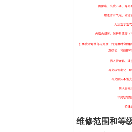
图像暗、亮度不够、导光
钳道管有气泡、钳道
无法送水送气
先端头损坏、保护片破碎（
打角度时弯曲部无角度、打角度时弯曲部
意摆动、弯曲部有
插入管老化、破
导光软管老化、破
导光插头不透光
插入管锥
导光软管锥
特殊
维修范围和等